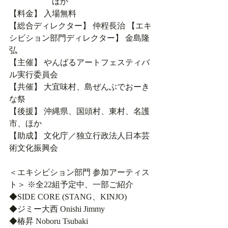
　　　　　 ほか
【料金】 入場無料
【総合ディレクター】 仲程長治 【エキ
シビション部門ディレクター】 金島隆
弘
【主催】 やんばるアートフェスティバ
ル実行委員会
【共催】 大宜味村、島ぜんぶでおーき
な祭
【後援】 沖縄県、国頭村、東村、名護
市、ほか
【助成】 文化庁／独立行政法人日本芸
術文化振興会
＜エキシビション部門 参加アーティス
ト＞ ※全22組予定中、一部ご紹介
◆SIDE CORE (STANG、KINJO)
◆ジミー大西 Onishi Jimmy
◆椿昇 Noboru Tsubaki