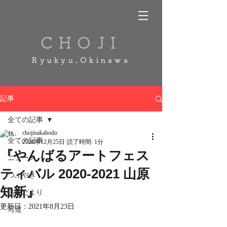
CHOJI
Ryukyu,Okinawa
記事
全ての記事
chojinakahodo
全ての記事
2020年12月25日
読了時間: 1分
『やんばるアートフェス
ニュース
ティバル 2020-2021 山原
つぶやき
知新』
島猫だより
更新日：
2021年8月23日
写道