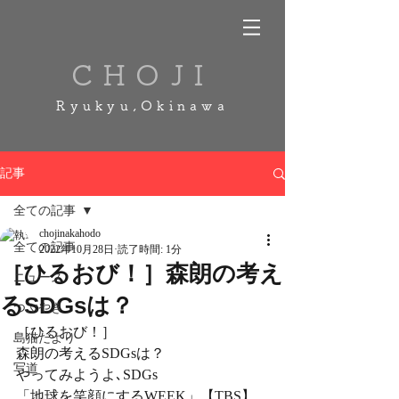
CHOJI
Ryukyu,Okinawa
記事
全ての記事
chojinakahodo
全ての記事
2022年10月28日
読了時間: 1分
［ひるおび！］森朗の考え
ニュース
るSDGsは？
つぶやき
［ひるおび！］
島猫だより
森朗の考えるSDGsは？
写道
やってみようよ､SDGs
「地球を笑顔にするWEEK」【TBS】