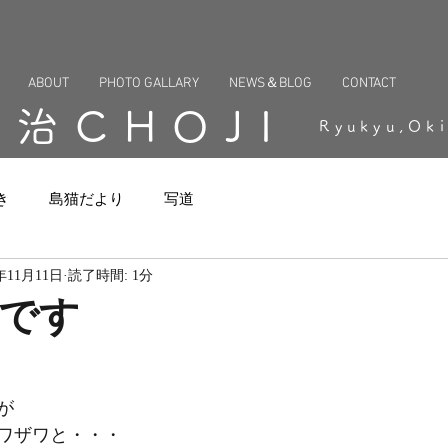
ABOUT
PHOTO GALLARY
NEWS＆BLOG
CONTACT
長治CHOJI
Ryukyu,Ok
き
島猫だより
写道
4年11月11日
読了時間: 1分
です
が
ワザワと・・・