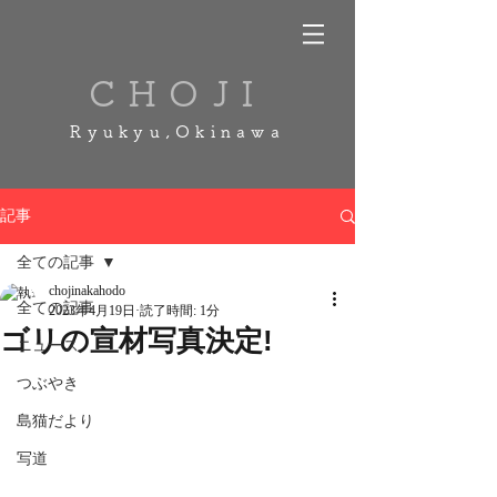
CHOJI
Ryukyu,Okinawa
記事
全ての記事
chojinakahodo
全ての記事
2023年4月19日
読了時間: 1分
ゴリの宣材写真決定!
ニュース
つぶやき
島猫だより
写道