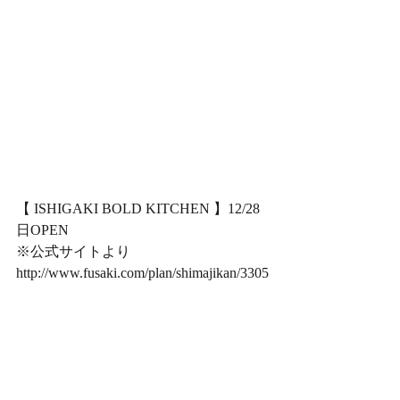
【 ISHIGAKI BOLD KITCHEN 】12/28
日OPEN
※公式サイトより
http://www.fusaki.com/plan/shimajikan/3305