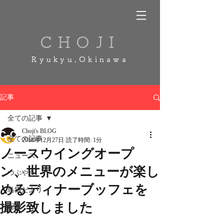
CHOJI
Ryukyu,Okinawa
記事
全ての記事
Choji's BLOG
全ての記事
2018年12月27日
読了時間: 1分
ノースウイングオープ
ニュース
ン、世界のメニューが楽し
つぶやき
めるディナーブッフェを
島猫だより
撮影致しました
写道