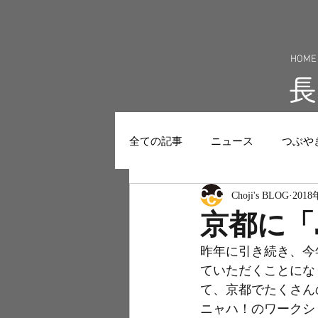
HOME
全ての記事
ニュース
つぶや
Choji's BLOG
201
京都に「
昨年に引き続き、今年
ていただくことにな
て、京都でたくさん
ニャハ！のワークシ