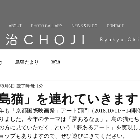
ABOUT
PHOTO GALLARY
NEWS＆BLOG
CONTACT
長治CHOJI
Ryukyu,Ok
き
島猫だより
写道
8年9月6日
読了時間: 1分
島猫」を連れていきます
も「京都国際映画祭」アート部門（2018.10/11〜14
りました。今年のテーマは「夢あるなぁ」。島の猫たち
の方に見ていただく...という「夢あるアート」を実現し
ョップもありますので、ぜひ遊びにきてください。