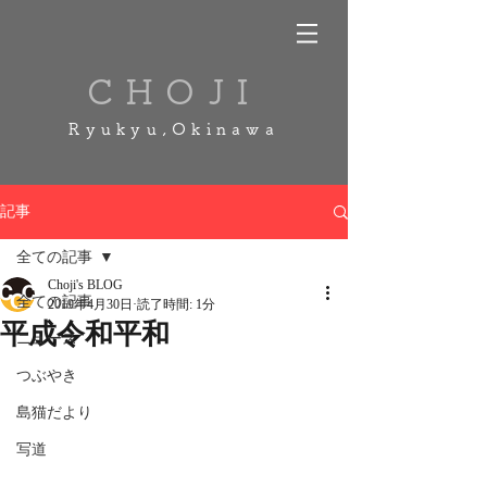
CHOJI
Ryukyu,Okinawa
記事
全ての記事
Choji's BLOG
全ての記事
2019年4月30日
読了時間: 1分
平成令和平和
ニュース
つぶやき
島猫だより
写道