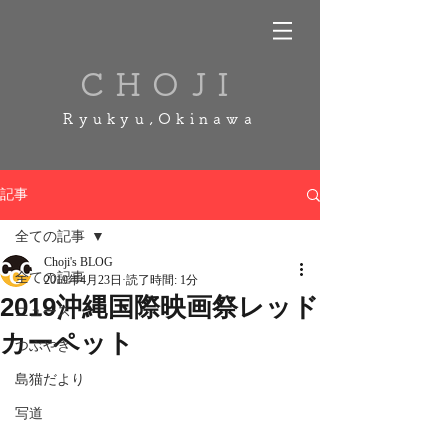
CHOJI
Ryukyu,Okinawa
記事
全ての記事
Choji's BLOG
全ての記事
2019年4月23日
読了時間: 1分
2019沖縄国際映画祭レッド
ニュース
カーペット
つぶやき
島猫だより
写道