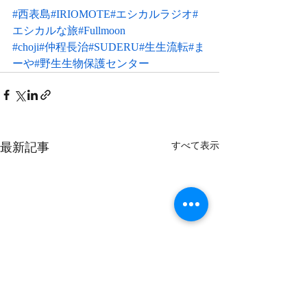
#西表島
#IRIOMOTE
#エシカルラジオ
#
エシカルな旅
#Fullmoon
#choji
#仲程長治#SUDERU#生生流転#ま
ーや#野生生物保護センター
最新記事
すべて表示