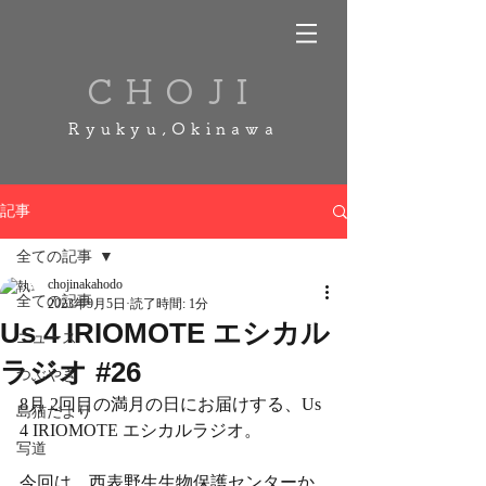
CHOJI
Ryukyu,Okinawa
記事
全ての記事
chojinakahodo
全ての記事
2023年9月5日
読了時間: 1分
Us 4 IRIOMOTE エシカル
ニュース
ラジオ #26
つぶやき
8月 2回目の満月の日にお届けする、Us 
島猫だより
4 IRIOMOTE エシカルラジオ。 
写道
今回は、西表野生生物保護センターか