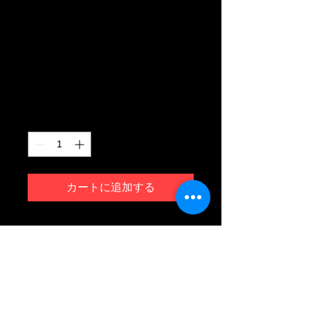
「YAMBARU
RGB」＋特製クリ
アファイル入り
価
￥1,500
格
数量
*
カートに追加する
2017〜2018年冬に初開催され、仲
程長治が総合ディレクターをつとめ
た「やんばるアートフェイスティバ
ル」の展示作品カタログともいえる
ミニ作品集。古宇利島で撮り下ろし
体裁と送料、発送について
た「YAMBARU RGB」／塩屋小学