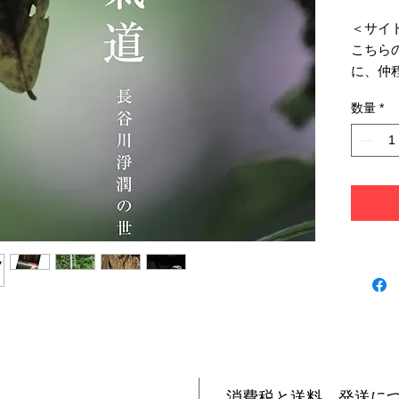
＜サイ
こちら
に、仲程長
「YAM
数量
*
り）をプ
まで）
＜本書
氣道家
書き綴
から「
「死」
セレク
らの写
施した
ページ
て「今
消費税と送料、発送に