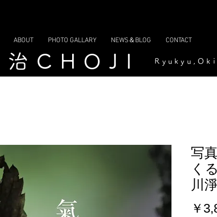
ABOUT
PHOTO GALLARY
NEWS＆BLOG
CONTACT
長治CHOJI
Ryukyu,Ok
写
くる
川
￥3,