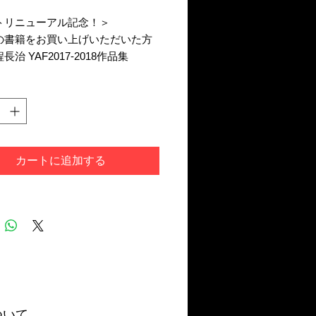
格
トリニューアル記念！＞
の書籍をお買い上げいただいた方
治 YAF2017-2018作品集
BARU RGB」（クリアファイル入
レゼントいたします。（〜7/22
について＞
の長谷川淨潤が、20余年に渡って
カートに追加する
ってきた日記「日日是好日」の中
整体」「健康」「夢」「生」
などをテーマにした珠玉の文章を
ト。仲程長治が文章に合わせて自
真を選び、全ページのデザインを
異色の写真詩集。
をめくるたびに「いのち」、そし
」という瞬間が、確かな感覚とし
ついて