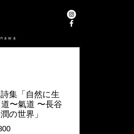
inawa
真詩集「自然に生
道〜氣道 〜長谷
淨潤の世界」
価
800