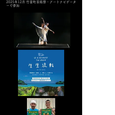
2025年12月 竹富町芸術祭・アートナビゲータ
ーで参加