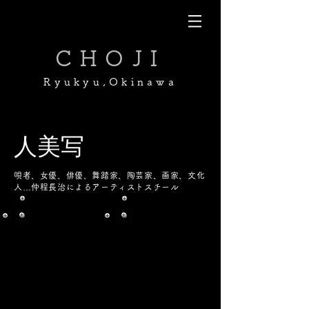
CHOJI
Ryukyu,Okinawa
​人美写
唄者、女優、俳優、舞踏家、陶芸家、画家、文化
人…仲程長治によるアーティストスチール