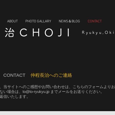
ABOUT
PHOTO GALLARY
NEWS＆BLOG
CONTACT
長治CHOJI
Ryukyu,Ok
CONTACT
仲程長治へのご連絡
、
当サイトへのご感想やお問い合わせは、
こちらのフォームよりお
ない場合は、
to@to-ryukyu.jp
までメールをお送りください。
返信いたします。