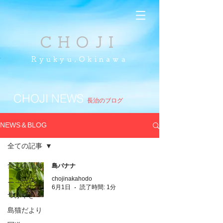
CHOJI
Ryukyu,Okinawa
CHOJI NEWS
長治のブログ
NEWS＆BLOG
全ての記事
全ての記事
島バナナ
chojinakahodo
ニュース
6月1日
読了時間: 1分
つぶやき
島猫だより