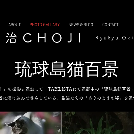
ABOUT
PHOTO GALLARY
NEWS＆BLOG
CONTACT
長治CHOJI
Ryukyu,Ok
​琉球島猫百景
a！』の撮影と連動して、
TABILISTAにて連載中の「琉球島猫百景
景に溶け込んで暮らしている、島猫たちの「ありのままの姿」を追