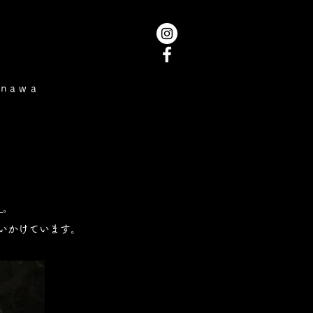
inawa
」
。
いかけています。