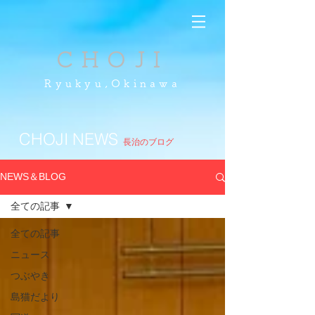
CHOJI
Ryukyu,Okinawa
CHOJI NEWS
長治のブログ
NEWS＆BLOG
全ての記事
全ての記事
ニュース
つぶやき
島猫だより